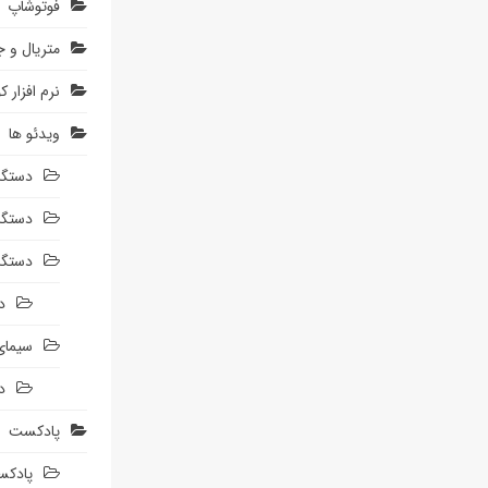
فوتوشاپ
متریال و 
نرم افزار ک
ویدئو ها
دستگا
دستگاه
دستگا
د
سیمای
د
پادکست
پادکس