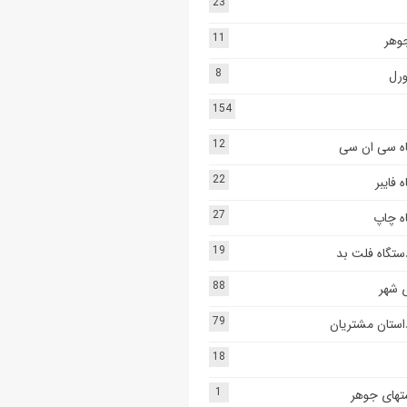
23
11
جوهر
8
ورل
154
12
ه سی ان سی
22
 فایبر
27
ه چاپ
19
ستگاه فلت بد
88
 شهر
79
استان مشتریان
18
1
تهای جوهر