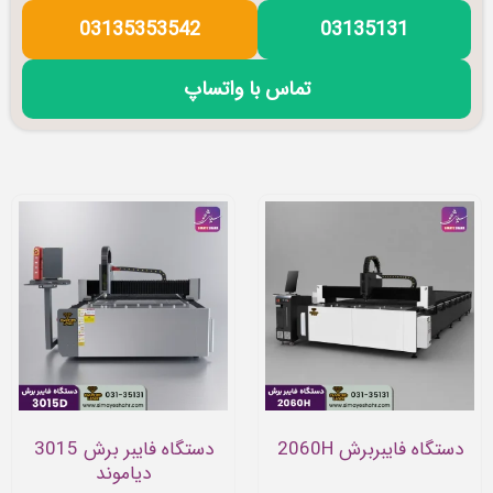
03135353542
03135131
تماس با واتساپ
دستگاه فایبربرش 2060H
دستگاه فایبر برش 3015
دیاموند