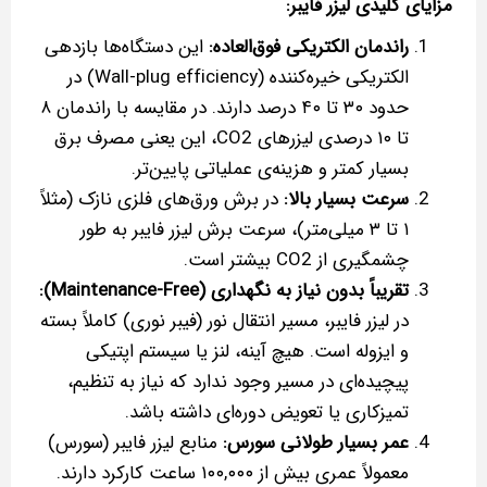
مزایای کلیدی لیزر فایبر:
راندمان الکتریکی فوق‌العاده:
این دستگاه‌ها بازدهی
الکتریکی خیره‌کننده (Wall-plug efficiency) در
حدود ۳۰ تا ۴۰ درصد دارند. در مقایسه با راندمان ۸
تا ۱۰ درصدی لیزرهای CO2، این یعنی مصرف برق
بسیار کمتر و هزینه‌ی عملیاتی پایین‌تر.
سرعت بسیار بالا:
در برش ورق‌های فلزی نازک (مثلاً
۱ تا ۳ میلی‌متر)، سرعت برش لیزر فایبر به طور
چشمگیری از CO2 بیشتر است.
تقریباً بدون نیاز به نگهداری (Maintenance-Free):
در لیزر فایبر، مسیر انتقال نور (فیبر نوری) کاملاً بسته
و ایزوله است. هیچ آینه، لنز یا سیستم اپتیکی
پیچیده‌ای در مسیر وجود ندارد که نیاز به تنظیم،
تمیزکاری یا تعویض دوره‌ای داشته باشد.
عمر بسیار طولانی سورس:
منابع لیزر فایبر (سورس)
معمولاً عمری بیش از ۱۰۰,۰۰۰ ساعت کارکرد دارند.