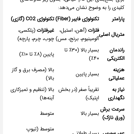
کلیدی را به وضوح نشان می‌دهد:
پارامتر
تکنولوژی فایبر (Fiber)
تکنولوژی CO2 (گازی)
فلزات
(آهن، استیل،
غیرفلزات
(پلکسی،
متریال اصلی
آلومینیوم، برنج، مس)
چوب، چرم، پارچه)
راندمان
بسیار بالا (۳۰٪ تا
پایین (۸٪ تا ۱۰٪)
الکتریکی
۴۰٪)
هزینه
بالا (مصرف برق و گاز
بسیار پایین
عملیاتی
بالا)
نیاز به
تقریباً صفر (در بخش
بالا (تنظیم و تمیزکاری
نگهداری
اپتیک)
آینه‌ها)
سرعت برش
بسیار بالا
متوسط
(ورق نازک)
متوسط (تیوپ
عمر سورس
بسیار طولانی