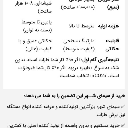
شیشه‌ای: ۸-۱۰ هزار
(منبع)
(۱۰۰,۰۰۰+ ساعت)
ساعت)
پایین تا متوسط
هزینه اولیه
متوسط تا بالا
(بسته به توان)
قابلیت
مارکینگ سطحی
حکاکی عمیق و با
حکاکی
(کیفیت متوسط)
کیفیت (عالی)
نتیجه‌گیری گام اول:
اگر ۹۰٪ کار شما فلزات است، بدون
شک به سراغ «فایبر» بروید. اگر ۹۰٪ کار شما غیرفلزات
است، «CO2» انتخاب شماست.
خرید از سیمای شــهر این تضمین را به شما می دهد:
✅ سیمای شهر؛ بزرگترین تولیدکننده و عرضه‌ کننده انواع دستگاه
لیزر برش فلزات
✅ خرید مستقیم و بدون واسطه از تولید کننده اصلی با کمترین