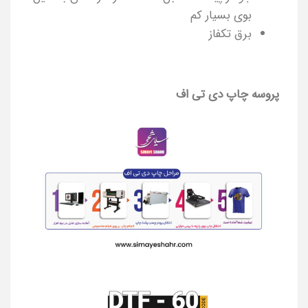
بوی بسیار کم
برق تکفاز
پروسه چاپ دی تی اف