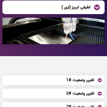
لطیفی تبریز (لیزر )
تغییر وضعیت #1
تغییر وضعیت #2
تغییر وضعیت #2