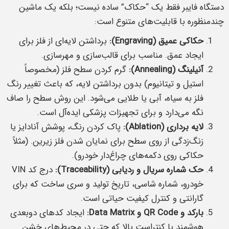
دستگاه فایبر فقط یک “حکاک” ساده نیست؛ بلکه یک ماشین
چندمنظوره با قابلیت‌های متنوع است:
حکاکی عمیق (Engraving):
برداشتن لایه‌ای از فلز برای
ایجاد عمق. مناسب برای قالب‌سازی و مهرسازی.
آنیلینگ (Annealing):
گرم کردن سطح فلز (مخصوصاً
استیل و تیتانیوم) بدون برداشتن لایه، که باعث تغییر رنگ
فلز به سیاه، آبی یا طلایی می‌شود. این روش سطح را صاف
نگه می‌دارد و برای تجهیزات پزشکی ایده‌آل است.
لایه برداری (Ablation):
پاک کردن رنگ، پوشش آنادایز یا
زنگ‌زدگی از روی سطح برای نمایان شدن فلز زیرین. (مثلاً
حکاکی روی دکمه‌های چراغ‌دار خودرو).
حک شماره سریال و ردیابی (Traceability):
درج کد VIN
خودرو، شماره شاسی، تاریخ تولید و سری ساخت که برای
گارانتی و کنترل کیفیت حیاتی است.
بارکد و QR Code و Data Matrix:
ایجاد کدهای دو‌بعدی
هوشمند با کنتراست بالا که حتی در محیط‌های خشن