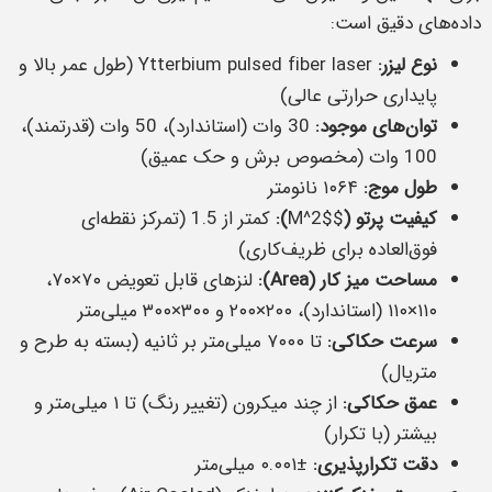
داده‌های دقیق است:
نوع لیزر:
Ytterbium pulsed fiber laser (طول عمر بالا و
پایداری حرارتی عالی)
توان‌های موجود:
30 وات (استاندارد)، 50 وات (قدرتمند)،
100 وات (مخصوص برش و حک عمیق)
طول موج:
۱۰۶۴ نانومتر
کیفیت پرتو (
$M^2$
):
کمتر از 1.5 (تمرکز نقطه‌ای
فوق‌العاده برای ظریف‌کاری)
مساحت میز کار (Area):
لنزهای قابل تعویض ۷۰×۷۰،
۱۱۰×۱۱۰ (استاندارد)، ۲۰۰×۲۰۰ و ۳۰۰×۳۰۰ میلی‌متر
سرعت حکاکی:
تا ۷۰۰۰ میلی‌متر بر ثانیه (بسته به طرح و
متریال)
عمق حکاکی:
از چند میکرون (تغییر رنگ) تا ۱ میلی‌متر و
بیشتر (با تکرار)
دقت تکرارپذیری:
±۰.۰۰۱ میلی‌متر