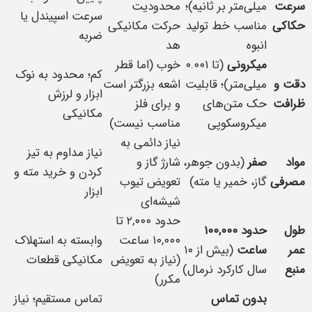
سرعت
میلی‌متر بر ثانیه)؛
محدودیت
سرعت اسپیندل یا
حکاکی
مناسب خط تولید
حرکت مکانیکی
ضربه
انبوه
هد
میکرونی
(تا ۰.۰۰۱
خوب (اما قطر
کم؛ محدود به نوک
دقت و
میلی‌متر)؛ قابلیت
اشعه بزرگتر است
ابزار و لرزش
ظرافت
حک متن‌های
و برای فلز
مکانیکی
میکروسکوپی
مناسب نیست)
نیاز دائمی به
نیاز مداوم به تیز
مواد
صفر
(بدون جوهر،
شارژ گاز و
کردن و خرید مته و
مصرفی
گاز، خمیر یا مته)
تعویض تیوب
ابزار
شیشه‌ای
حدود ۲,۰۰۰ تا
طول
حدود ۱۰۰,۰۰۰
۱۰,۰۰۰ ساعت
وابسته به استهلاک
عمر
ساعت
(بیش از ۱۰
(نیاز به تعویض
مکانیکی قطعات
منبع
سال کارکرد نرمال)
مکرر)
بدون تماس
تماس مستقیم؛ نیاز