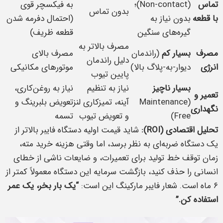
تماس
(Non-contact)؛
به فیکسچر قوی
بدون تماس
با قطعه
بدون نیاز به
(احتمال دفرمه شدن
گیره‌های سنگین
قطعه ظریف)
مصرف بالاتر به
مصرف
بسیار کم
(راندمان
مصرف بالای
دلیل راندمان
انرژی
دیوار-به-پلاگ بالا)
موتورهای مکانیکی
پایین تیوب
بسیار ناچیز
نیاز به تنظیم
نیاز به روغن‌کاری،
تعمیر و
(Maintenance
آینه، تمیزکاری لنز
تعویض بلبرینگ و
نگهداری
Free)
و تعویض تیوب
تسمه
تحلیل اقتصادی (ROI):
شاید قیمت اولیه دستگاه فایبر بالاتر از
یک دستگاه ضربه‌ای به نظر برسد، اما وقتی هزینه خرید مته،
زمان توقف خط تولید برای تعمیرات، و ضایعات ناشی از خطای
انسانی را حذف کنید، بازگشت سرمایه این دستگاه معمولاً کمتر از
۶ ماه است. شعار فایبر مارکینگ این است:
“یک بار بخر، یک عمر
استفاده کن.”