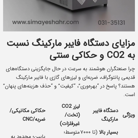
مزایای دستگاه فایبر مارکینگ نسبت
به CO2 و حکاکی سنتی
چرا صنعتگران هوشمند به سرعت در حال جایگزینی دستگاه‌های
قدیمی پانتوگراف، ضربه‌ای و لیزرهای گازی با فایبر مارکینگ
هستند؟ پاسخ در “بهره‌وری”، “کیفیت” و “حذف هزینه‌های پنهان”
است.
لیزر CO2
دستگاه فایبر
حکاکی مکانیکی/
ویژگی
(تخت/
مارکینگ
ضربه/CNC
غیرفلزات)
بسیار بالا
(تا ۷۰۰۰
متوسط؛
پایین؛ محدود به