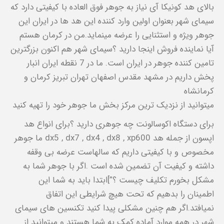
بالای هد کونیکا آی نیاز به جوهر فوق العاده با کیفیتی دارد که
سیمای شهر بعنوان اولین وارد کننده این هد ها در ایران این
جوهر ویژه و استثنایی را عرضه مینماید.من در کرمان هستم
آیا نماینده فروش اینجا دارید ؟سیمای شهر هم اکنون بزرگترین
تامین کننده جوهر در ایران است. ما در 7 نقطه ایران انبار
پخش داریم در مشهد مقدس اصفهان تهران تبریز کرمان و
کرمانشاه
میتوانید از نزدیک ترین مرکز بخش ما جوهر خود را تهیه کنید
برای دستگاه اکوسالونت چه جوهری دارید ؟برای انواع هد
اپسون از جمله هد dx5 , dx7 , dx4 , dx8 , xp600 ما جوهر
مخصوص و با کیفیتی داریم که سالهاست عرضه بی وقفه
داشته و کیفیت آن تضمین شده است .اگر با جوهر شما به
مشکل بخورم تکلیف چیست ؟”]ابتدا باید به شما این
اطمینان را بدهیم که تحت هیچ شرایطی این اتفاق
نمیافتد.اگر هم چنین مشکلی پیدا کنید تکنسین های سیمای
شهر در همه موارد آماده کمک به شما هستند و میتوانید از