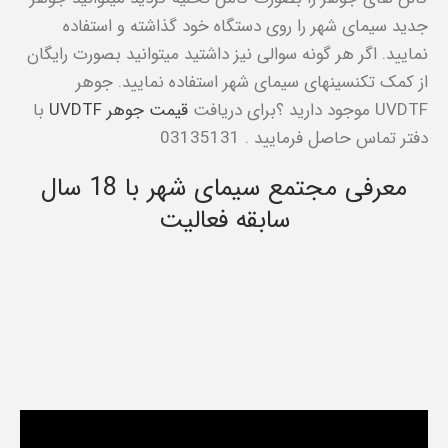
جدید سیمای شهر را روی دستگاه خود گذاشته و استفاده
نمایید. اگر هر گونه سوالی نیز داشتید میتوانید بصورت رایگان
از کمک تکنسینهای سیمای شهر استفاده نمایید. جوهر
UVDTF موجود دارید ؟برای دریافت
قیمت جوهر UVDTF
با
دفتر تماس حاصل فرمایید . 03135131
معرفی مجتمع سیمای شهر با 18 سال
سابقه فعالیت