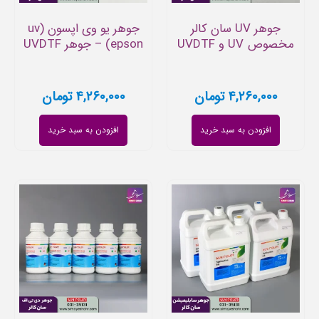
جوهر UV سان کالر
جوهر یو وی اپسون (uv
مخصوص UV و UVDTF
epson) – جوهر UVDTF
۴,۲۶۰,۰۰۰
تومان
۴,۲۶۰,۰۰۰
تومان
افزودن به سبد خرید
افزودن به سبد خرید