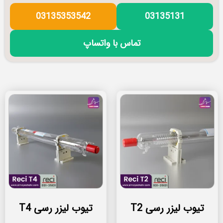
03135353542
03135131
تماس با واتساپ
تیوب لیزر رسی T2
تیوب لیزر رسی T4