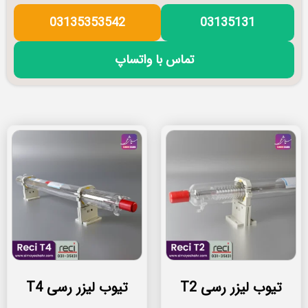
03135353542
03135131
تماس با واتساپ
تیوب لیزر رسی T2
تیوب لیزر رسی T4