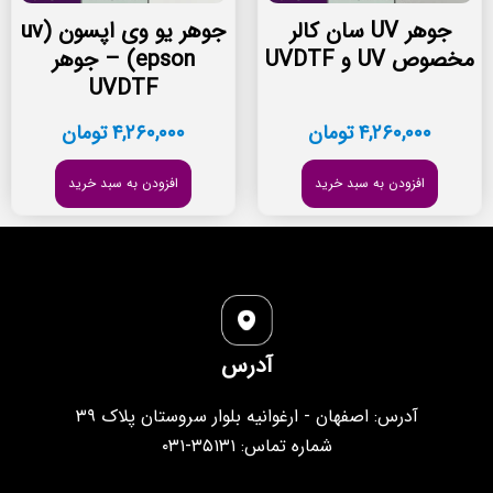
جوهر UV سان کالر
جوهر یو وی اپسون (uv
مخصوص UV و UVDTF
epson) – جوهر
UVDTF
۴,۲۶۰,۰۰۰
تومان
۴,۲۶۰,۰۰۰
تومان
افزودن به سبد خرید
افزودن به سبد خرید
آدرس
آدرس: اصفهان - ارغوانیه بلوار سروستان پلاک ۳۹
شماره تماس: ۳۵۱۳۱-۰۳۱