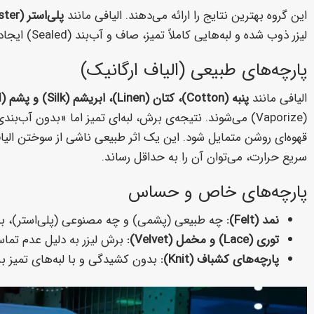
این گروه بهترین نتایج را ارائه می‌دهند. الیافی مانند
پلی‌استر (Polyester)، نایلون (Nylon)، اسپندکس (Spandex)، پلار (Fleece) و کوردورا (Cordura)
لیزر ذوب شده و لبه‌هایی کاملاً تمیز، صاف و آب‌بند (Sealed) ایجاد می‌کنند که به هیچ عنوان ریش‌ریش نمی‌شوند.
پارچه‌های طبیعی (الیاف ارگانیک)
الیافی مانند
پنبه (Cotton)، کتان (Linen)، ابریشم (Silk) و پشم (Wool)
(Vaporize) می‌شوند. نتیجه‌ی برش، لبه‌ای تمیز اما «بدون آب‌بندی» است.
سریع حرارت، می‌توان آن را به حداقل رساند.
پارچه‌های خاص و حساس
نمد (Felt):
چه طبیعی (پشمی) و چه مصنوعی (پلی‌استر)، به 
توری (Lace) و مخمل (Velvet):
برش لیزر به دلیل عدم تماس
پارچه‌های کشباف (Knit):
بدون کشیدگی و با لبه‌های تمیز ب