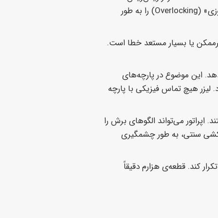
نمی‌شود. این ویژگی در بسیاری از کاربردها (مانند تولید پرچم، لباس ورزشی، یا منسوجات فنی) نیاز به مرحله‌ی پرهزینه و زمان‌بر «سردوزی» (Overlocking) را به طور
ریباً غیرممکن یا بسیار مستعد خطا است.
دهد. این موضوع در پارچه‌های
 لیزر هیچ تماس فیزیکی با پارچه
نترل لیزر (مانند RDWorks یا LightBurn) دارای قابلیت «چیدمان» (Nesting) هستند. اپراتور می‌تواند الگوهای برش را
لگوکشی سنتی، به طور چشمگیری
کرار کند. قطعه‌ی هزارم دقیقاً