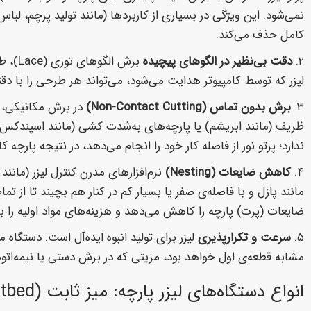
کامل حذف می‌کند.
۲.
دقت بی‌نظیر در الگوهای پیچیده
برش ا
لیزر که توسط کامپیوتر هدایت می‌شود، می‌تواند هر طرحی را با د
۳.
برش بدون تماس (Non-Contact Cutting)
در برش مکانیکی، تی
ظریف (مانند ابریشم) یا پارچه‌های به‌شدت کشی (مانند اسپندکس 
ندارد؛ پرتو نور از فاصله کار خود را انجام می‌دهد، در نتیجه پارچه کاملاً ثابت ما
۴.
کاهش ضایعات (Nesting)
مانند پازل و با فاصله‌ی صفر یا بسیار کم در کنار هم بچیند تا از
ضایعات (پرت) پارچه را کاهش می‌دهد و هزینه‌های مواد اولیه را به
۵.
سرعت و تکرارپذیری
لیزر برای تولید انبوه ایده‌آل است. دستگاه م
مشابه قطعه‌ی اول خواهد بود، مزیتی که در برش دستی یا نیمه‌ات
انواع دستگاه‌های لیزر پارچه: میز ثابت (Flatbed) در برابر رول‌خوان (Roll-fed)