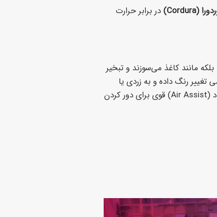
در برابر حرارت
 بلکه مانند کاغذ می‌سوزند و تبخیر
تغییر رنگ داده و به زردی یا
قهوه‌ای روشن متمایل شود. این یک اثر طبیعی ناشی از سوختن الیاف سلولزی است و با تنظیم دقیق توان و سرعت، و استفاده از پمپ باد (Air Assist) قوی برای دور کردن