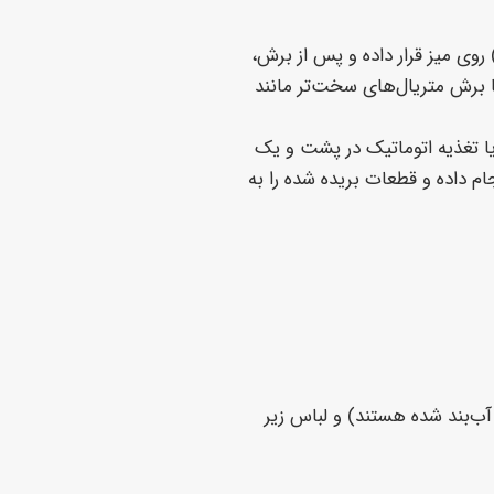
 دستگاه‌ها دارای یک میز کار ثابت (معمولاً لانه زنبوری) هستند. کاربر پارچه را به صورت ورقه‌ای (Sheet) روی میز قرار داده و پس از برش،
 کارگاه‌های کوچک، نمونه‌زنی (Sampling)، کارهای سفارشی و یا برش متریال‌های سخت‌تر مانند
، راه‌حل صنعتی و تولید انبوه است. دستگاه مجهز به یک سیستم «فیدر» (Feeder) یا تغذیه اتوماتیک در پشت و یک
ام داده و قطعات بریده شده را به
 با لبه‌های آب‌بند شده هستند) و لباس زیر