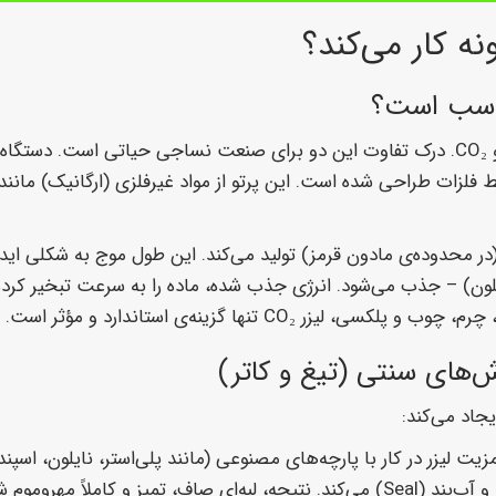
ه کار می‌کند؟
در دنیای لیزرهای صنعتی، دو نوع لیزر غالب هستند: فایبر (Fiber) و CO₂. درک تفاوت این دو برای صنعت نس
توسط فلزات طراحی شده است. این پرتو از مواد غیرفلزی (ارگانیک) مانن
 موج ۱۰.۶ میکرومتر (در محدوده‌ی مادون قرمز) تولید می‌کند. این طول موج به شک
نایلون) – جذب می‌شود. انرژی جذب شده، ماده را به سرعت تبخیر کرد
CO تنها گزینه‌ی استاندارد و مؤثر است.
‌های سنتی (تیغ و کاتر)
جاد می‌کند:
زیت لیزر در کار با پارچه‌های مصنوعی (مانند پلی‌استر، نایلون، ا
پرتو لیزر، همزمان با برش، الیاف پلیمری لبه‌ی پارچه را ذوب (Melt) و آب‌بند (Seal) می‌کند. نتیجه، لبه‌