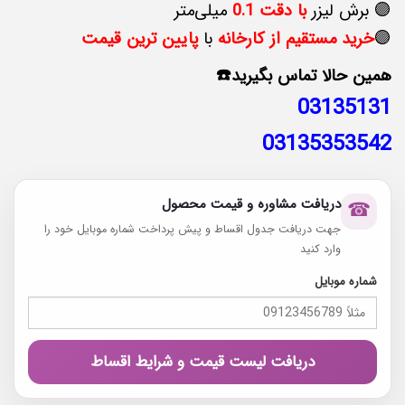
🟣 برش لیزر
با دقت 0.1
میلی‌متر
🟣
خرید مستقیم از کارخانه
با
پایین‌ ترین قیمت
همین حالا تماس بگیرید☎️
03135131
03135353542
دریافت مشاوره و قیمت محصول
☎
جهت دریافت جدول اقساط و پیش پرداخت شماره موبایل خود را
وارد کنید
شماره موبایل
دریافت لیست قیمت و شرایط اقساط