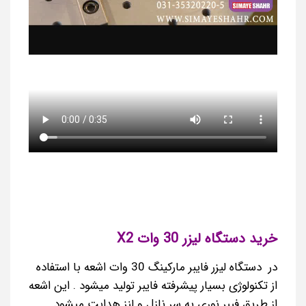
خرید دستگاه لیزر 30 وات X2
در
دستگاه لیزر فایبر
مارکینگ 30 وات اشعه با استفاده
از تکنولوژی بسیار پیشرفته فایبر تولید میشود . این اشعه
از طریق فیبر نوری به سر نازل و لنز هدایت میشود.