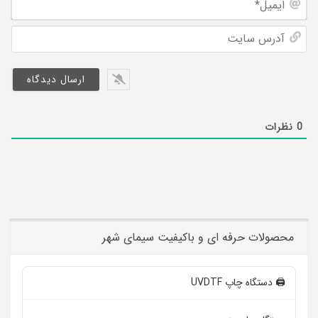
ایم
نام
خان
آد
سا
0
نظرات
محصولات حرفه ای و باکیفیت سیمای شهر
🖨️ دستگاه چاپ UVDTF