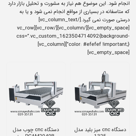
انجام شود. این موضوع هم نیاز به مشورت و تحلیل بازار دارد
که متاسفانه در بسیاری از مواقع انجام نمی شود و یا به
درستی صورت نمی گیرد.[/vc_column_text]
[vc_empty_space][/vc_column][/vc_row][vc_row
css=”.vc_custom_1623504714092{background-
color: #efefef !important;}”][vc_column]
[vc_empty_space]
دستگاه cnc میز بلید مدل
دستگاه cnc چوب مدل