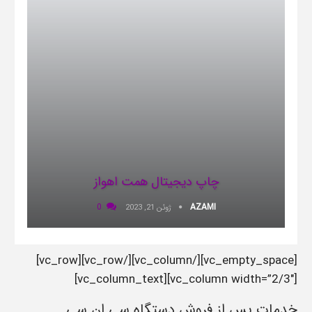
چاپ دیجیتال همت اهواز
0
AZAMI
ژوئن 21, 2023
[vc_empty_space][/vc_column][/vc_row][vc_row]
[vc_column width=”2/3″][vc_column_text]
خدمات پس از فروش دستگاه سی ان سی