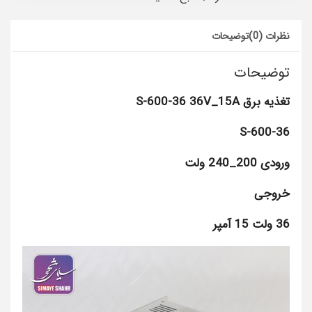
نظرات (0)
توضیحات
توضیحات
تغذیه برق S-600-36 36V_15A
S-600-36
ورودی 200_240 ولت
خروجی
36 ولت 15 آمپر