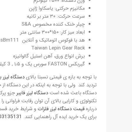
وزن دستگاه: ۲۵۰۰ کیلوگرم
مکانیزم حرکتی: یاسکاوا ژاپن
سرعت حرکت: ۳۰ متر بر ثانیه
چیلر خنک کننده مخصوص S&A
ابعاد میز کار: ۱۵۰*۳۰۰ سانتی متر
هد با فوکوس اتوماتیک و آنلاین RaytoolsBm111
Taiwan Lepin Gear Rack
برش انواع ورق، آهن استیل گالوانیزه
گیربکس FASTON سورس یک و ۱٫۵ , 3 کیلووات MAX
با توجه به بازه ی قیمتی نسبتا بالای
دستگاه لیزر 
تردید کند ولی با توجه به اینکه در این دستگاه از 
دستگاه باعث شده است
دستگاه لیزر فایبر
جزو پرکا
تکنولوژی و کارایی بالای آن توان رقابت فراوانی ر
درباره
قیمت دستگاه لیزر فلزات
و شرایط خرید قسطی
برای یک خرید ایده آل راهنمایی کنند.
03135131