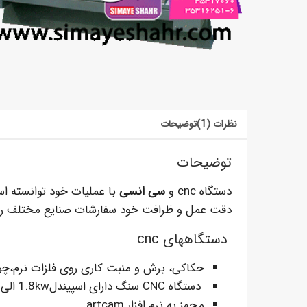
نظرات (1)
توضیحات
توضیحات
دستگاه cnc و
سی انسی
با عملیات خود توانسته اس
دقت عمل و ظرافت خود سفارشات صنایع مختلف را ب
دستگاههای cnc
حکاکی، برش و منبت کاری روی فلزات نرم،
دستگاه CNC سنگ دارای اسپیندل1.8kw الی 5kw
مجهز به نرم افزار artcam