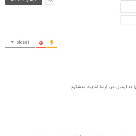
و
ایمیل*
نام
آدرس
خانوادگی*
سایت
oldest
ا به ایمیل من ارسا نمایید متشکرم