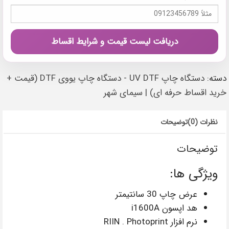
دریافت لیست قیمت و شرایط اقساط
دسته:
دستگاه چاپ UV DTF - دستگاه چاپ یووی DTF (قیمت +
خرید اقساط حرفه ای) | سیمای شهر
نظرات (0)
توضیحات
توضیحات
ویژگی ها:
عرض چاپ 30 سانتیمتر
هد اپسون i1600A
نرم افزار RIIN . Photoprint