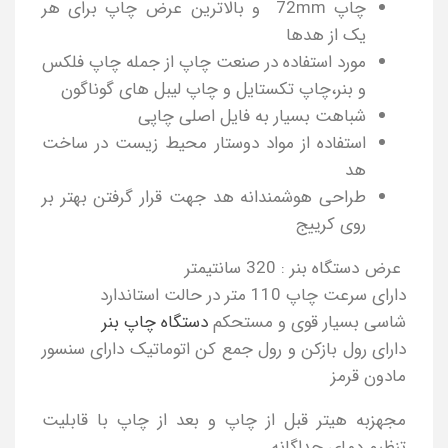
چاپ 72mm و بالاترین عرض چاپ برای هر
یک از هدها
مورد استفاده در صنعت چاپ از جمله چاپ فلکس
و بنر،چاپ تکستایل و چاپ لیبل های گوناگون
شباهت بسیار به فایل اصلی چاپی
استفاده از مواد دوستار محیط زیست در ساخت
هد
طراحی هوشمندانه هد جهت قرار گرفتن بهتر بر
روی کرییج
عرض دستگاه بنر : 320 سانتیمتر
دارای سرعت چاپ 110 متر در حالت استاندارد
شاسی بسیار قوی و مستحکم
دستگاه چاپ بنر
دارای رول بازکن و رول جمع کن اتوماتیک دارای سنسور
مادون قرمز
مجهزبه هیتر قبل از چاپ و بعد از چاپ با قابلیت
تنظیم دمای جداگانه