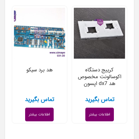
کرییج دستگاه
هد برد سیکو
اکوسالونت مخصوص
هد dx7 اپسون
تماس بگیرید
تماس بگیرید
اطلاعات بیشتر
اطلاعات بیشتر