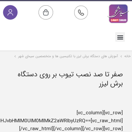
JTg4JURCJThDLSVEOCVBRiVEOCVCMyVEOCVBQSVEQSVBRi