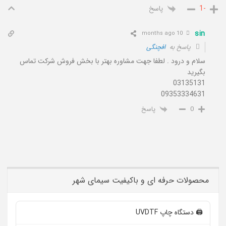
پاسخ
-1
sin
10 months ago
پاسخ به
افچنگی
سلام و درود . لطفا جهت مشاوره بهتر با بخش فروش شرکت تماس
بگیرید
03135131
09353334631
پاسخ
0
محصولات حرفه ای و باکیفیت سیمای شهر
🖨️ دستگاه چاپ UVDTF