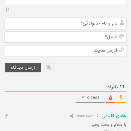
نام
و
ایم
نام
خان
آد
سا
11
نظرات
oldest
هادی قاسمی
4 years ago
با سلام و وقت بخیر