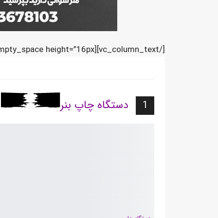
[/vc_column_text][vc_empty_space height=”16px”][/vc_column][/vc_row][vc_row][vc_column]
دستگاه چاپ بنر
1