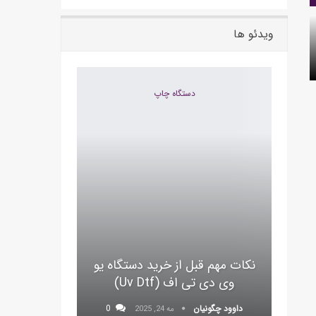
ویدئو ها
دستگاه چاپ
نکات مهم قبل از خرید دستگاه یو
وی دی تی اف (uv Dtf)
داوود چگونیان
0
مه 24, 2025