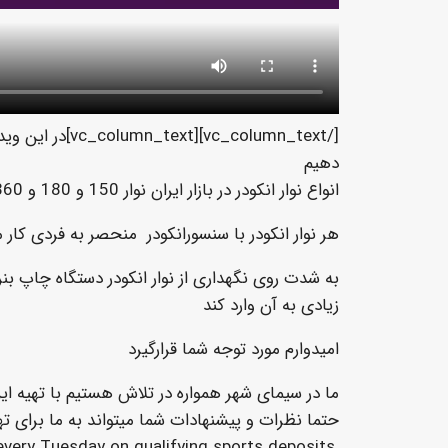
[/vc_column_text][vc_column_text]در این ویدئو قصد داریم در مورد نوار انکودر
دهیم
انواع نوار انکودر در بازار ایران نوار 150 و 180 و 360 هستند.
هر نوار انکودر با سنسورانکودر منحصر به فردی کار 
به شدت روی نگهداری از نوار انکودر دستگاه چاپ ب
زیادی به آن وارد کند
امیدوارم مورد توجه شما قرارگیرد
ما در سیمای شهر همواره در تلاش هستیم با تهیه ای
حتما نظرات و پیشنهادات شما میتواند به ما برای ت
very Tuesday on qualifying sports deposits.