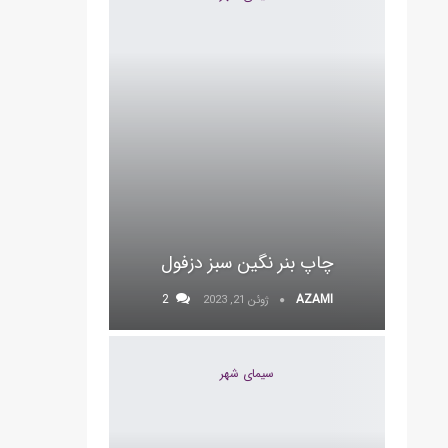
چاپ بنر نگین سبز دزفول
2
AZAMI
ژوئن 21, 2023
سیمای شهر