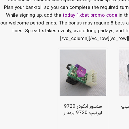
Plan your bankroll so you can complete the required tur
While signing up, add the
today 1xbet promo code
in th
your welcome period ends. The bonus may require 8 bets a
lines. Spread stakes evenly, avoid long parlays, and 
[/vc_column][/vc_row][vc_row
تیپ
سنسور انکودر 9720
لیزتیپ 9720 برددار