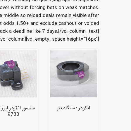
nover without forcing bets on weak matches.
e middle so reload deals remain visible after
t odds 1.50+ and exclude cashout or voided
track a deadline like 7 days.[/vc_column_text]
][vc_column][vc_empty_space height=”16px”]
انکودر دستگاه بنر
سنسور انکودر لیزر 
9730