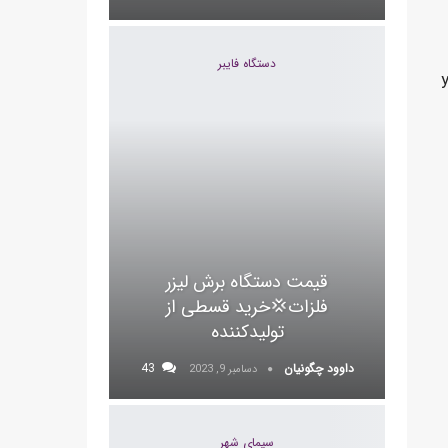
دستگاه فایبر
قیمت دستگاه برش لیزر
فلزات💢خرید قسطی از
تولیدکننده
داوود چگونیان
43
دسامبر 9, 2023
سیمای شهر