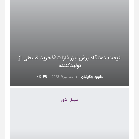
قیمت دستگاه برش لیزر فلزات💢خرید قسطی از
تولیدکننده
داوود چگونیان
43
دسامبر 9, 2023
سیمای شهر