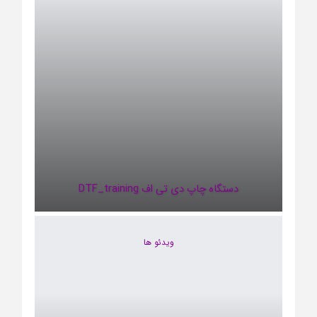
دستگاه چاپ دی تی اف DTF_training
ویدئو ها