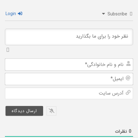
Login
Subscribe
نام
و
ایم
نام
خان
آد
سا
0
نظرات