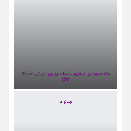
نکات مهم قبل از خرید دستگاه یو وی دی تی اف (uv
Dtf)
ویدئو ها