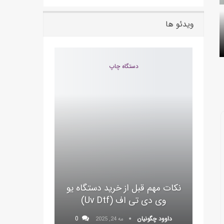
ویدئو ها
دستگاه چاپ
نکات مهم قبل از خرید دستگاه یو
وی دی تی اف (uv Dtf)
داوود چگونیان
0
مه 24, 2025