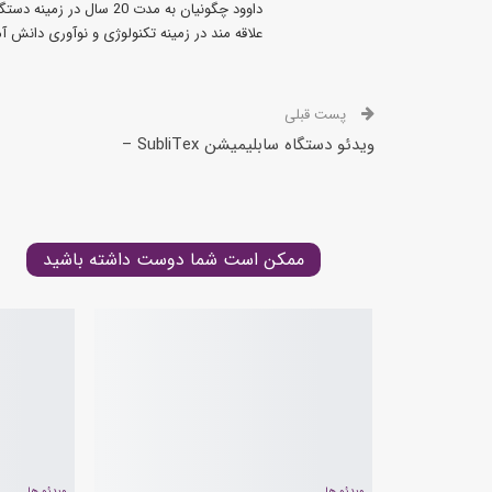
داوود چگونیان به مدت 20 سال در زمینه دستگاههای چاپ بنر دستگاههای برش لیزر و سی ان سی فعالیت میکند
علاقه مند در زمینه تکنولوژی و نوآوری دانش 
پست قبلی
ویدئو دستگاه سابلیمیشن SubliTex –
ممکن است شما دوست داشته باشید
ویدئو ها
ویدئو ها