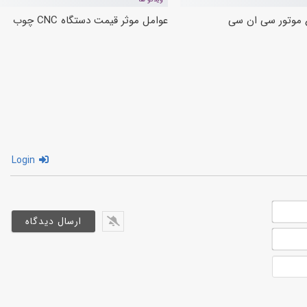
ع موتور سی ان سی
عوامل موثر قیمت دستگاه CNC چوب
Login
نام
و
ایمیل*
نام
آدرس
خانوادگی*
سایت