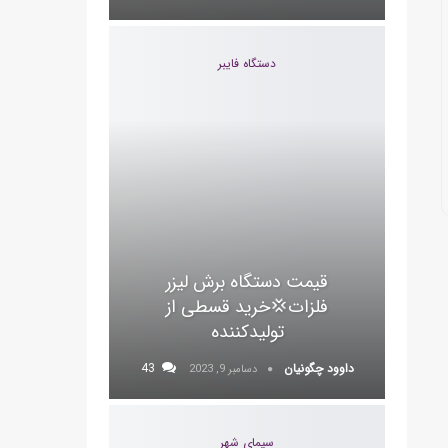
دستگاه فایبر
قیمت دستگاه برش لیزر
فلزات💢خرید قسطی از
تولیدکننده
داوود چگونیان
43
دسامبر 9, 2023
سیمای شهر