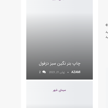
د
د
چاپ بنر نگین سبز دزفول
2
AZAMI
ژوئن 21, 2023
سیمای شهر