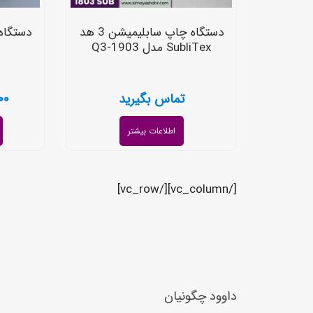
دستگاه چاپ سابلیمیشن 3 هد
SubliTex مدل Q3-1903
تماس بگیرید
۰۰
اطلاعات بیشتر
[/vc_column][/vc_row]
داوود چگونیان