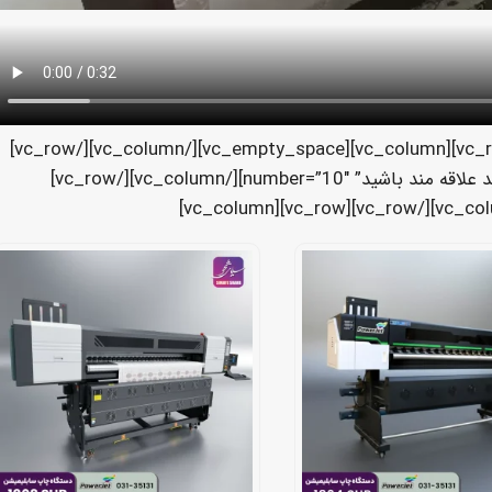
[/vc_column_text][/vc_column][/vc_row][vc_row][vc_column][vc_empty_space][/vc_column][/vc_row]
[vc_row][vc_column][vc_wp_posts title=”شاید علاقه مند باشید” number=”10″][/vc_column][/vc_row]