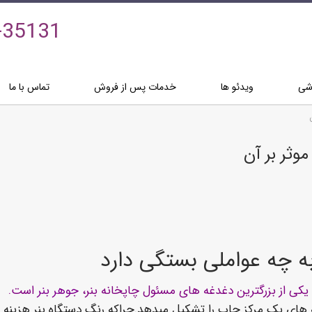
-35131
زشی
ویدئو ها
خدمات پس از فروش
تماس با ما
وثر بر آن
ه چه عواملی بستگی دارد
یکی از بزرگترین دغدغه های مسئول چاپخانه بنر،
جوهر بنر
است.
 های یک مرکز چاپ را تشکیل میدهد.چراکه رنگ دستگاه بنر هزینه